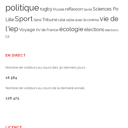
politique
rugby
réflexion
Sciences Po
Russie
Santé
Sport
vie de
Lille
Tribune
usa
Série
valse avec le cinéma
l'iep
écologie
élections
Voyage
XV de France
élections
CA
EN DIRECT
Nombre de visiteurs au cours des 30 derniers jours :
16 584
Nombre de visiteurs au cours de la dernière année :
126 475
LICENCE