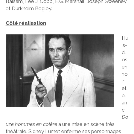
Balsam, Lee J. Cobb, E.G. Marshall, Joseph Sweeney
et Durkheim Begley.
Côté réalisation
Hu
is-
cl
os
en
no
ir
et
bl
an
c,
Do
uze hommes en colère
a une mise en scène très
théâtrale. Sidney Lumet enferme ses personnages