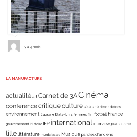
il y a 4 mois
LA MANUFACTURE
Cinéma
actualité
Carnet de 3A
art
critique
culture
conférence
côté ciné
débat
débats
environnement
France
Etats-Unis
femmes
football
Espagne
film
international
IEP
interview
journalisme
gouvernement
Histoire
lille
littérature
Musique
paroles d'anciens
municipales