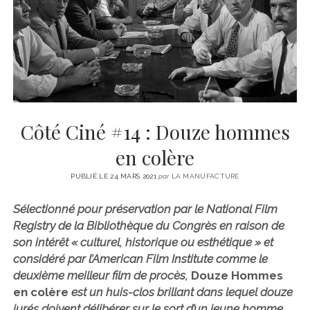
CINÉMA
instagram
email
email-
ÉCONOMIE
form
LITTÉRATURE
SPORT
MÉDIAS
SANTÉ
Côté Ciné #14 : Douze hommes
en colère
PUBLIÉ LE 24 MARS 2021
par
LA MANUFACTURE
Sélectionné pour préservation par le National Film
Registry de la Bibliothèque du Congrès en raison de
son intérêt « culturel, historique ou esthétique » et
considéré par l’American Film Institute comme le
deuxième meilleur film de procès,
Douze Hommes
en colère
est un huis-clos brillant dans lequel douze
jurés doivent délibérer sur le sort d’un jeune homme