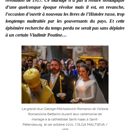
révolution de 1917.
Ce mariage n’a pas à rendre nostalgique
d’une quelconque époque révolue mais il est, en revanche,
l’occasion d’ouvrir à nouveau les livres de l’Histoire russe,
trop
longtemps maltraitée par les gouvernants du pays
.
Et c
ette
éphémère recherche du temps perdu ne
serait pas sans déplaire
à
un certain Vladimir Poutine…
Le grand-duc George Mikhailovich Romanov et Victoria
Romanovna Bettarini durant leur cérémonie de
mariage à la cathédrale Saint-Isaac à Saint-
Pétersbourg, le 1er octobre 2021. | OLGA MALTSEVA /
AFP