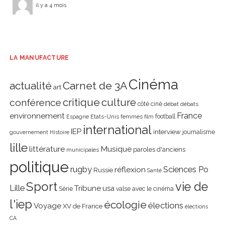
il y a 4 mois
LA MANUFACTURE
Cinéma
actualité
Carnet de 3A
art
critique
culture
conférence
côté ciné
débat
débats
environnement
France
Etats-Unis
femmes
football
Espagne
film
international
IEP
interview
journalisme
gouvernement
Histoire
lille
littérature
Musique
paroles d'anciens
municipales
politique
rugby
réflexion
Sciences Po
Russie
Santé
Sport
vie de
Lille
Tribune
usa
Série
valse avec le cinéma
l'iep
écologie
élections
Voyage
XV de France
élections
CA