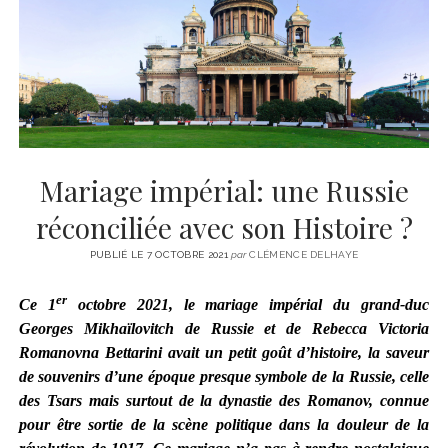
CINÉMA
instagram
email
email-
ÉCONOMIE
form
LITTÉRATURE
SPORT
MÉDIAS
SANTÉ
Mariage impérial: une Russie
réconciliée avec son Histoire ?
PUBLIÉ LE 7 OCTOBRE 2021
par
CLÉMENCE DELHAYE
er
Ce 1
octobre 2021, le mariage impérial
du grand-duc
Georges Mikhaïlovitch de Russie et de Rebecca Victoria
Romanovna Bettarini avait un petit goût d’histoire, la saveur
de
souvenirs d’une époque presque symbole de la Russie,
celle
des
Tsars mais surtout de la dynastie des Romanov, connue
pour être sortie de la scène politique dans la douleur de la