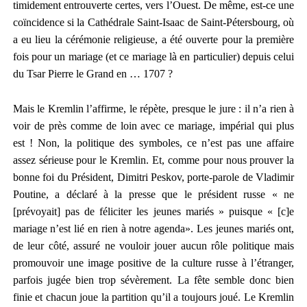
timidement entrouverte certes, vers l’Ouest. De même, est-ce une
coïncidence si la Cathédrale Saint-Isaac de Saint-Pétersbourg, où
a eu lieu la cérémonie religieuse, a été ouverte pour la première
fois pour un mariage (et ce mariage là en particulier) depuis celui
du Tsar Pierre le Grand en … 1707 ?
Mais le Kremlin l’affirme, le répète, presque le jure : il n’a rien à
voir de près comme de loin avec ce mariage, impérial qui plus
est !
Non, la politique des symboles, ce n’est pas une affaire
assez sérieuse pour le Kremlin.
Et, comme pour nous prouver la
bonne foi du Président, Dimitri Peskov, porte-parole de Vladimir
Poutine, a déclaré à la presse que le président russe «
ne
[
prévo
yai
t
]
pas de féliciter les jeunes mariés
» puisque « [c]
e
mariage n’est lié en rien à notre agenda
».
Les jeunes mariés ont,
de leur côté, assuré ne vouloir jouer aucun rôle politique mais
promouvoir une image positive de la culture russe à l’étranger,
parfois jugée bien trop sévèrement.
La fête semble donc bien
finie et chacun joue la partition qu’il a toujours joué. Le Kremlin