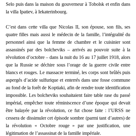
Selo
puis dans la maison du gouverneur à
Tobolsk
et enfin dans
la
villa Ipatiev
, à
Iekaterinbourg
.
C’est dans cette villa que Nicolas II, son épouse, son fils, ses
quatre filles mais aussi le médecin de la famille, l’intégralité d
u
personnel ainsi que la femme de chambre et le cuisinier sont
assassinés par des
bolcheviks
– arrivés au pouvoir suite à la
révolution d’octobre – dans la nuit du 16 au 17 juillet 1918, alors
que la Russie se déchire sous l’orage de la guerre civile entre
blancs et rouges.
Le massacre terminé, les corps sont brûlés puis
aspergés d’acide sulfurique et enterrés dans une fosse commune
au fond de la forêt de Koptiaki, afin de rendre toute identification
impossible.
Les bolcheviks souhaitaient faire table rase du passé
impérial, empêcher toute réminiscence d’une époque qui devait
être balayée par la révolution, ce fut chose faite : l’URSS ne
cessera de
dissimuler
cet épisode sombre (parmi tant d’autres) de
la révolution « Octobre rouge »
par une justification, une
légitimation de l’ass
assinat de la famille impériale
.