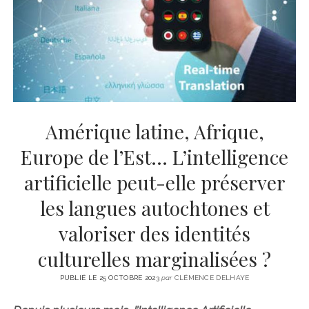
CINÉMA
instagram
email
email-
ÉCONOMIE
form
LITTÉRATURE
SPORT
MÉDIAS
SANTÉ
Amérique latine, Afrique,
Europe de l’Est… L’intelligence
artificielle peut-elle préserver
les langues autochtones et
valoriser des identités
culturelles marginalisées ?
PUBLIÉ LE 25 OCTOBRE 2023
par
CLÉMENCE DELHAYE