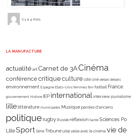
il y a 4 mois
LA MANUFACTURE
Cinéma
actualité
Carnet de 3A
art
critique
culture
conférence
côté ciné
débat
débats
environnement
France
Etats-Unis
femmes
football
Espagne
film
international
IEP
interview
journalisme
gouvernement
Histoire
lille
littérature
Musique
paroles d'anciens
municipales
politique
rugby
réflexion
Sciences Po
Russie
Santé
Sport
vie de
Lille
Tribune
usa
Série
valse avec le cinéma