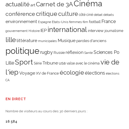
Cinéma
actualité
Carnet de 3A
art
critique
culture
conférence
côté ciné
débat
débats
environnement
France
Etats-Unis
femmes
football
Espagne
film
international
IEP
interview
journalisme
gouvernement
Histoire
lille
littérature
Musique
paroles d'anciens
municipales
politique
rugby
réflexion
Sciences Po
Russie
Santé
Sport
vie de
Lille
Tribune
usa
Série
valse avec le cinéma
l'iep
écologie
élections
Voyage
XV de France
élections
CA
EN DIRECT
Nombre de visiteurs au cours des 30 derniers jours :
16 584