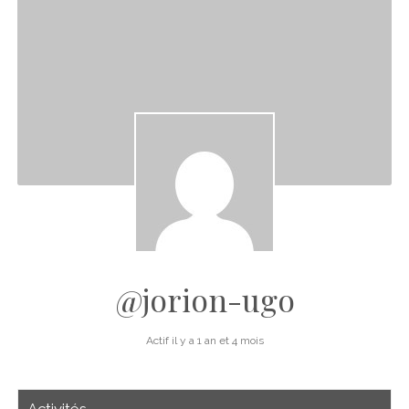
CINÉMA
instagram
email
email-
ÉCONOMIE
form
LITTÉRATURE
SPORT
MÉDIAS
SANTÉ
@jorion-ugo
Actif il y a 1 an et 4 mois
Activités