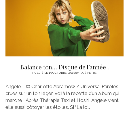
CINÉMA
instagram
email
email-
ÉCONOMIE
form
LITTÉRATURE
SPORT
MÉDIAS
SANTÉ
Balance ton… Disque de l’année !
PUBLIÉ LE 13 OCTOBRE 2018
par
ILOÉ FÉTRÉ
Angèle – © Charlotte Abramow / Universal Paroles
crues sur un ton léger, voilà la recette d’un album qui
marche ! Après Thérapie Taxi et Hoshi, Angèle vient
elle aussi côtoyer les étoiles. Si “La loi…