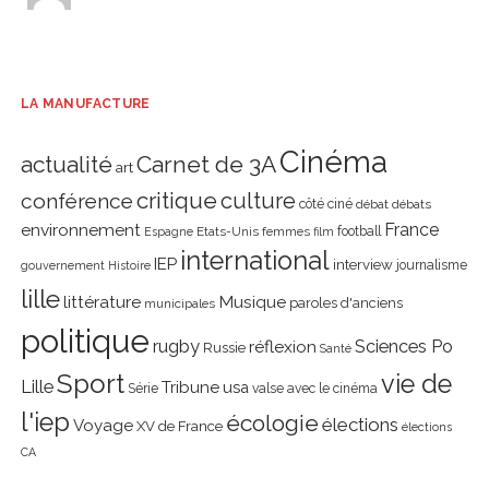
LA MANUFACTURE
Cinéma
actualité
Carnet de 3A
art
critique
culture
conférence
côté ciné
débat
débats
environnement
France
Etats-Unis
femmes
football
Espagne
film
international
IEP
interview
journalisme
gouvernement
Histoire
lille
littérature
Musique
paroles d'anciens
municipales
politique
rugby
réflexion
Sciences Po
Russie
Santé
Sport
vie de
Lille
Tribune
usa
Série
valse avec le cinéma
l'iep
écologie
élections
Voyage
XV de France
élections
CA