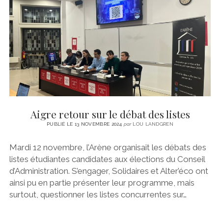
CINÉMA
instagram
email
email-
ÉCONOMIE
form
LITTÉRATURE
SPORT
MÉDIAS
SANTÉ
Aigre retour sur le débat des listes
PUBLIÉ LE 13 NOVEMBRE 2024
par
LOU LANDGREN
Mardi 12 novembre, l’Arène organisait les débats des
listes étudiantes candidates aux élections du Conseil
d’Administration. S’engager, Solidaires et Alter’éco ont
ainsi pu en partie présenter leur programme, mais
surtout, questionner les listes concurrentes sur…