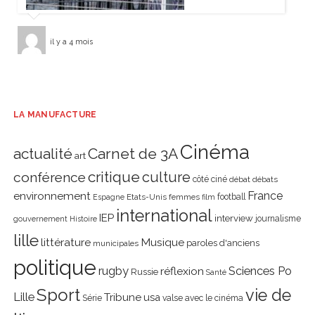
il y a 4 mois
LA MANUFACTURE
Cinéma
actualité
Carnet de 3A
art
critique
culture
conférence
côté ciné
débat
débats
environnement
France
Etats-Unis
femmes
football
Espagne
film
international
IEP
interview
journalisme
gouvernement
Histoire
lille
littérature
Musique
paroles d'anciens
municipales
politique
rugby
réflexion
Sciences Po
Russie
Santé
Sport
vie de
Lille
Tribune
usa
Série
valse avec le cinéma