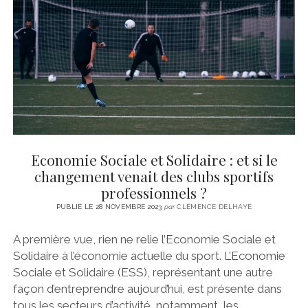
CINÉMA
instagram
email
email-
ÉCONOMIE
form
LITTÉRATURE
SPORT
MÉDIAS
SANTÉ
Economie Sociale et Solidaire : et si le
changement venait des clubs sportifs
professionnels ?
PUBLIÉ LE 28 NOVEMBRE 2023
par
CLÉMENCE DELHAYE
A première vue, rien ne relie l’Economie Sociale et
Solidaire à l’économie actuelle du sport. L’Economie
Sociale et Solidaire (ESS), représentant une autre
façon d’entreprendre aujourd’hui, est présente dans
tous les secteurs d’activité, notamment les…