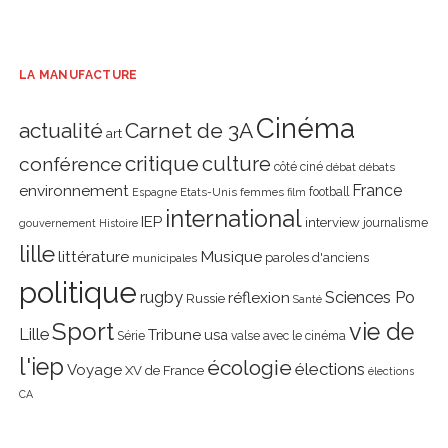
LA MANUFACTURE
Cinéma
actualité
Carnet de 3A
art
critique
culture
conférence
côté ciné
débat
débats
environnement
France
Etats-Unis
femmes
football
Espagne
film
international
IEP
interview
journalisme
gouvernement
Histoire
lille
littérature
Musique
paroles d'anciens
municipales
politique
rugby
réflexion
Sciences Po
Russie
Santé
Sport
vie de
Lille
Tribune
usa
Série
valse avec le cinéma
l'iep
écologie
élections
Voyage
XV de France
élections
CA