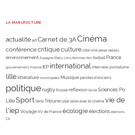
LA MANUFACTURE
Cinéma
actualité
Carnet de 3A
art
critique
culture
conférence
côté ciné
débat
débats
environnement
France
Etats-Unis
femmes
football
Espagne
film
international
IEP
interview
journalisme
gouvernement
Histoire
lille
littérature
Musique
paroles d'anciens
municipales
politique
rugby
réflexion
Sciences Po
Russie
Santé
Sport
vie de
Lille
Tribune
usa
Série
valse avec le cinéma
l'iep
écologie
élections
Voyage
XV de France
élections
CA