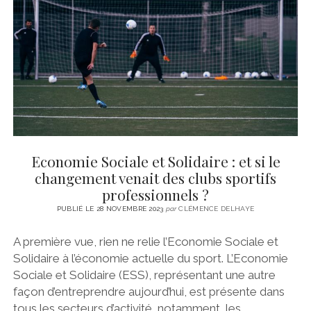
CINÉMA
instagram
email
email-
ÉCONOMIE
form
LITTÉRATURE
SPORT
MÉDIAS
SANTÉ
Economie Sociale et Solidaire : et si le
changement venait des clubs sportifs
professionnels ?
PUBLIÉ LE 28 NOVEMBRE 2023
par
CLÉMENCE DELHAYE
A première vue, rien ne relie l’Economie Sociale et
Solidaire à l’économie actuelle du sport. L’Economie
Sociale et Solidaire (ESS), représentant une autre
façon d’entreprendre aujourd’hui, est présente dans
tous les secteurs d’activité, notamment les…