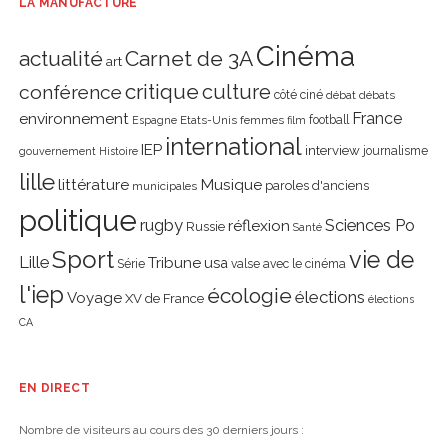
LA MANUFACTURE
Cinéma
actualité
Carnet de 3A
art
critique
culture
conférence
côté ciné
débat
débats
environnement
France
Etats-Unis
femmes
football
Espagne
film
international
IEP
interview
journalisme
gouvernement
Histoire
lille
littérature
Musique
paroles d'anciens
municipales
politique
rugby
réflexion
Sciences Po
Russie
Santé
Sport
vie de
Lille
Tribune
usa
Série
valse avec le cinéma
l'iep
écologie
élections
Voyage
XV de France
élections
CA
EN DIRECT
Nombre de visiteurs au cours des 30 derniers jours :