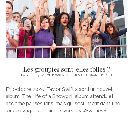
CINÉMA
instagram
email
email-
ÉCONOMIE
form
LITTÉRATURE
SPORT
MÉDIAS
SANTÉ
Les groupies sont-elles folles ?
PUBLIÉ LE 9 JANVIER 2026
par
CLÉMENTINE GRAND-PERRIN
En octobre 2025, Taylor Swift a sorti un nouvel
album, The Life of a Showgirl, album attendu et
acclamé par ses fans, mais qui s’est inscrit dans une
longue vague de haine envers les «Swifties».…