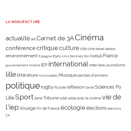
LA MANUFACTURE
Cinéma
actualité
Carnet de 3A
art
critique
culture
conférence
côté ciné
débat
débats
environnement
France
Etats-Unis
femmes
football
Espagne
film
international
IEP
interview
journalisme
gouvernement
Histoire
lille
littérature
Musique
paroles d'anciens
municipales
politique
rugby
réflexion
Sciences Po
Russie
Santé
Sport
vie de
Lille
Tribune
usa
Série
valse avec le cinéma
l'iep
écologie
élections
Voyage
XV de France
élections
CA