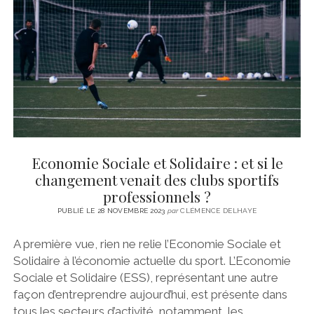
CINÉMA
instagram
email
email-
ÉCONOMIE
form
LITTÉRATURE
SPORT
MÉDIAS
SANTÉ
Economie Sociale et Solidaire : et si le
changement venait des clubs sportifs
professionnels ?
PUBLIÉ LE 28 NOVEMBRE 2023
par
CLÉMENCE DELHAYE
A première vue, rien ne relie l’Economie Sociale et
Solidaire à l’économie actuelle du sport. L’Economie
Sociale et Solidaire (ESS), représentant une autre
façon d’entreprendre aujourd’hui, est présente dans
tous les secteurs d’activité, notamment les…