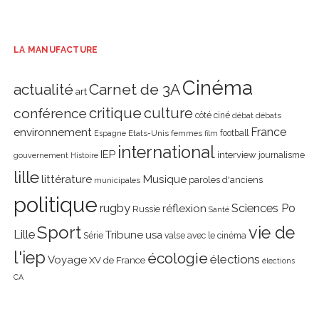
LA MANUFACTURE
Cinéma
actualité
Carnet de 3A
art
critique
culture
conférence
côté ciné
débat
débats
environnement
France
Etats-Unis
femmes
football
Espagne
film
international
IEP
interview
journalisme
gouvernement
Histoire
lille
littérature
Musique
paroles d'anciens
municipales
politique
rugby
réflexion
Sciences Po
Russie
Santé
Sport
vie de
Lille
Tribune
usa
Série
valse avec le cinéma
l'iep
écologie
élections
Voyage
XV de France
élections
CA