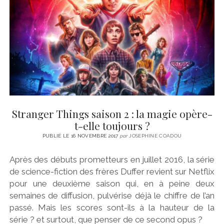
CINÉMA
instagram
email
email-
ÉCONOMIE
form
LITTÉRATURE
SPORT
MÉDIAS
SANTÉ
Stranger Things saison 2 : la magie opère-
t-elle toujours ?
PUBLIÉ LE 16 NOVEMBRE 2017
par
JOSEPHINE COADOU
Après des débuts prometteurs en juillet 2016, la série
de science-fiction des frères Duffer revient sur Netflix
pour une deuxième saison qui, en à peine deux
semaines de diffusion, pulvérise déjà le chiffre de l’an
passé. Mais les scores sont-ils à la hauteur de la
série ? et surtout, que penser de ce second opus ?