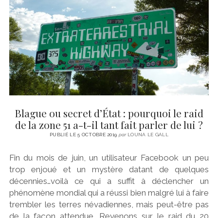
CINÉMA
instagram
email
email-
ÉCONOMIE
form
LITTÉRATURE
SPORT
MÉDIAS
SANTÉ
Blague ou secret d’État : pourquoi le raid
de la zone 51 a-t-il tant fait parler de lui ?
PUBLIÉ LE 5 OCTOBRE 2019
par
LOUNA LE GALL
Fin du mois de juin, un utilisateur Facebook un peu
trop enjoué et un mystère datant de quelques
décennies…voilà ce qui a suffit à déclencher un
phénomène mondial qui a réussi bien malgré lui à faire
trembler les terres névadiennes, mais peut-être pas
de la façon attendue. Revenons sur le raid du 20