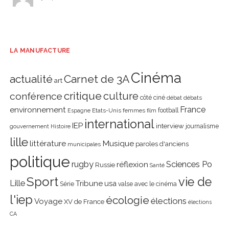
LA MANUFACTURE
Cinéma
actualité
Carnet de 3A
art
critique
culture
conférence
côté ciné
débat
débats
environnement
France
Etats-Unis
femmes
football
Espagne
film
international
IEP
interview
journalisme
gouvernement
Histoire
lille
littérature
Musique
paroles d'anciens
municipales
politique
rugby
réflexion
Sciences Po
Russie
Santé
Sport
vie de
Lille
Tribune
usa
Série
valse avec le cinéma
l'iep
écologie
élections
Voyage
XV de France
élections
CA