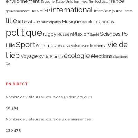
environnement
France
Etats-Unis
femmes
football
Espagne
film
international
IEP
interview
journalisme
gouvernement
Histoire
lille
littérature
Musique
paroles d'anciens
municipales
politique
rugby
réflexion
Sciences Po
Russie
Santé
Sport
vie de
Lille
Tribune
usa
Série
valse avec le cinéma
l'iep
écologie
élections
Voyage
XV de France
élections
CA
EN DIRECT
Nombre de visiteurs au cours des 30 derniers jours :
16 584
Nombre de visiteurs au cours de la dernière année :
126 475