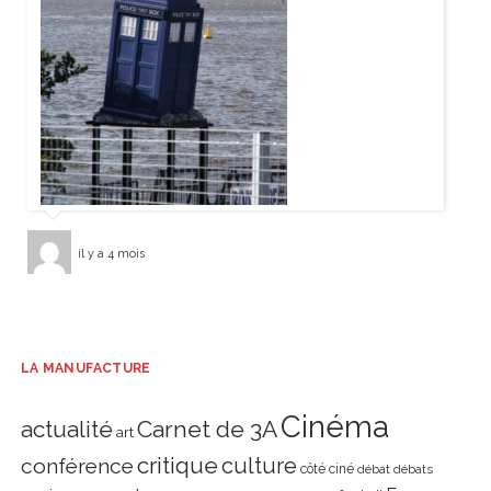
il y a 4 mois
LA MANUFACTURE
Cinéma
actualité
Carnet de 3A
art
critique
culture
conférence
côté ciné
débat
débats