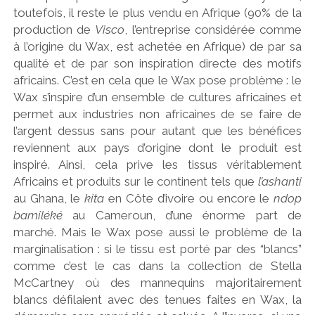
toutefois, il reste le plus vendu en Afrique (90% de la
production de
Visco
, l’entreprise considérée comme
à l’origine du Wax, est achetée en Afrique) de par sa
qualité et de par son inspiration directe des motifs
africains. C’est en cela que le Wax pose problème : le
Wax s’inspire d’un ensemble de cultures africaines et
permet aux industries non africaines de se faire de
l’argent dessus sans pour autant que les bénéfices
reviennent aux pays d’origine dont le produit est
inspiré. Ainsi, cela prive les tissus véritablement
Africains et produits sur le continent tels que
l’ashanti
au Ghana, le
kita
en Côte d’ivoire ou encore le
ndop
bamiléké
au Cameroun, d’une énorme part de
marché. Mais le Wax pose aussi le problème de la
marginalisation : si le tissu est porté par des “blancs”
comme c’est le cas dans la collection de Stella
McCartney où des mannequins majoritairement
blancs défilaient avec des tenues faites en Wax, la