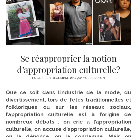
CINÉMA
instagram
email
email-
ÉCONOMIE
form
LITTÉRATURE
SPORT
MÉDIAS
SANTÉ
Se réapproprier la notion
d’appropriation culturelle?
PUBLIÉ LE 1 DÉCEMBRE 2017
par
YULIA SAKUN
Que ce soit dans l’industrie de la mode, du
divertissement, lors de fêtes traditionnelles et
folkloriques ou sur les réseaux sociaux,
l’appropriation culturelle est à l’origine de
nombreux débats : on crie à l’appropriation
culturelle, on accuse d’appropriation culturelle,
on la dénonce, on la condamne. Mais on