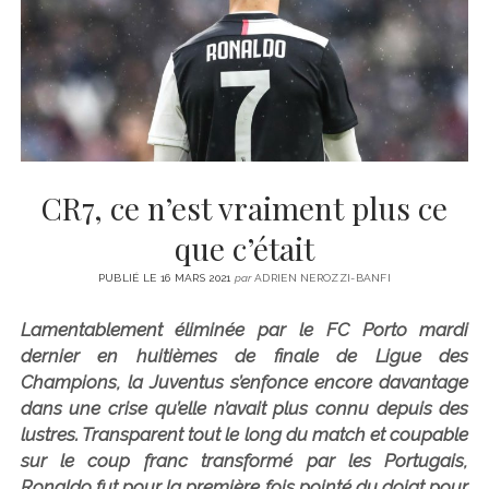
CINÉMA
instagram
email
email-
ÉCONOMIE
form
LITTÉRATURE
SPORT
MÉDIAS
SANTÉ
CR7, ce n’est vraiment plus ce
que c’était
PUBLIÉ LE 16 MARS 2021
par
ADRIEN NEROZZI-BANFI
Lamentablement éliminée par le FC Porto mardi
dernier en huitièmes de finale de Ligue des
Champions, la Juventus s’enfonce encore davantage
dans une crise qu’elle n’avait plus connu depuis des
lustres. Transparent tout le long du match et coupable
sur le coup franc transformé par les Portugais,
Ronaldo fut pour la première fois pointé du doigt pour