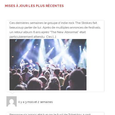
MISES À JOUR LES PLUS RÉCENTES
Ces dernières semaines le groupe d’indie rock The Strokes fait
beaucoup parler de lui. Après de multiples annonces de festivals,
un retour album 6 ans après “The New Abnormal” était
particulièrement attendu. C’es […]
il y a 3 mois et 2 semaines
Personne n’a jamais été tué par le fusil de Tchekhov, à part