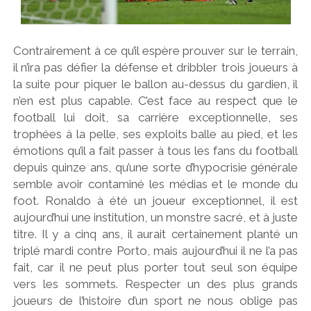
Contrairement à ce qu’il espère prouver sur le terrain,
il n’ira pas défier la défense et dribbler trois joueurs à
la suite pour piquer le ballon au-dessus du gardien, il
n’en est plus capable. C’est face au respect que le
football lui doit, sa carrière exceptionnelle, ses
trophées à la pelle, ses exploits balle au pied, et les
émotions qu’il a fait passer à tous les fans du football
depuis quinze ans, qu’une sorte d’hypocrisie générale
semble avoir contaminé les médias et le monde du
foot. Ronaldo à été un joueur exceptionnel, il est
aujourd’hui une institution, un monstre sacré, et à juste
titre. Il y a cinq ans, il aurait certainement planté un
triplé mardi contre Porto, mais aujourd’hui il ne l’a pas
fait, car il ne peut plus porter tout seul son équipe
vers les sommets. Respecter un des plus grands
joueurs de l’histoire d’un sport ne nous oblige pas