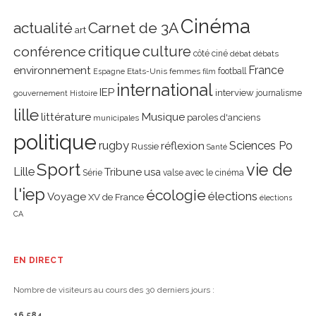
Cinéma
actualité
Carnet de 3A
art
critique
culture
conférence
côté ciné
débat
débats
environnement
France
Etats-Unis
femmes
football
Espagne
film
international
IEP
interview
journalisme
gouvernement
Histoire
lille
littérature
Musique
paroles d'anciens
municipales
politique
rugby
réflexion
Sciences Po
Russie
Santé
Sport
vie de
Lille
Tribune
usa
Série
valse avec le cinéma
l'iep
écologie
élections
Voyage
XV de France
élections
CA
EN DIRECT
Nombre de visiteurs au cours des 30 derniers jours :
16 584