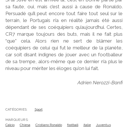
sa faute, oui, mais c’est aussi à cause de Ronaldo.
Persuadé qu’il peut encore tout faire tout seul sur le
terrain, le Portugais n’a en réalité jamais été aussi
dépendant de ses coéquipiers qu’aujourd’hui. Certes,
CR7 marque toujours des buts, mais il ne fait plus
“que” cela. Alors rien ne sert de blâmer les
coéquipiers de celui qui fut le meilleur de la planète,
car soit disant indignes de jouer avec un footballeur
de sa trempe, alors-même que ce dernier n’a plus le
niveau pour mériter les éloges qu’on lui fait.
Adrien Nerozzi-Banfi
CATÉGORIES:
Sport
MARQUEURS:
Calcio
Chiesa
Cristiano Ronaldo
football
italie
Juventus