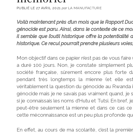
PUBLIÉ LE 27 AVRIL 2021
par
LA MANUFACTURE
Voilà maintenant près d’un mois que le Rapport Duc
génocide est paru. Ainsi, dans le contexte de ce moi
il semble que l’outil historique offre la potentiali
historique. Ce recul pourrait prendre plusieurs voies, 
Mon objectif dans ce papier n’est pas de vous fair
a duré 100 jours. Non, je constate simplement plu
société française, sûrement encore plus forte d
pendant très longtemps la mienne (et elle est
véritablement la question du génocide au Rwanda il 
génocide mais je ne savais pas vraiment quand, je sa
si je connaissais les noms d’Hutu et Tutsi. En bref,
peut-être seulement la mienne et dans ce cas ce p
cette méconnaissance est un peu plus profonde que
En effet, au cours de ma scolarité, c’est la prem