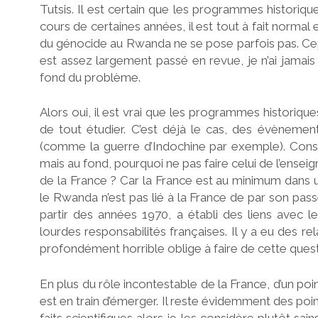
Tutsis. Il est certain que les programmes histori
cours de certaines années, il est tout à fait norma
du génocide au Rwanda ne se pose parfois pas. Ce
est assez largement passé en revue, je n’ai jamai
fond du problème.
Alors oui, il est vrai que les programmes historiqu
de tout étudier. C’est déjà le cas, des évènemen
(comme la guerre d’Indochine par exemple). Cons
mais au fond, pourquoi ne pas faire celui de l’ens
de la France ? Car la France est au minimum dans un
le Rwanda n’est pas lié à la France de par son pass
partir des années 1970, a établi des liens avec
lourdes responsabilités françaises. Il y a eu des 
profondément horrible oblige à faire de cette questio
En plus du rôle incontestable de la France, d’un po
est en train d’émerger. Il reste évidemment des poi
faits scientifiques alors je les considère plutôt sai