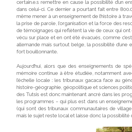
certain.e.s remettre en cause la possibilité d’un
dans celui-ci. Ce dernier a pourtant fait entre 800.
même mener à un enseignement de l’histoire à trave
la prise de parole, l’organisation et la force des res
de témoignages qui reflètent la vie de ceux qui on
vécu sur place et en ont été évacués, comme c’est l
allemande mais surtout belge, la possibilité d’une
fort bouillonnante.
Aujourd’hui, alors que des enseignements de spéc
mémoire continue à être étudiée, notamment avec la
l’échelle locale : les tribunaux gacaca face au gé
histoire-géographie, géopolitique et sciences poli
des Tutsis est donc maintenant ancré dans les pro
les programmes – qui plus est dans un enseignement
(qui sont des tribunaux communautaires de villag
mais le sujet reste local et laisse donc la possibilit