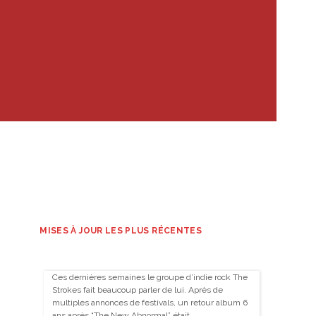
MISES À JOUR LES PLUS RÉCENTES
Ces dernières semaines le groupe d’indie rock The
Strokes fait beaucoup parler de lui. Après de
multiples annonces de festivals, un retour album 6
ans après “The New Abnormal” était