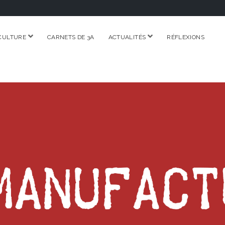
ouvrir
ouvrir
CULTURE
CARNETS DE 3A
ACTUALITÉS
RÉFLEXIONS
menu
menu
RE.