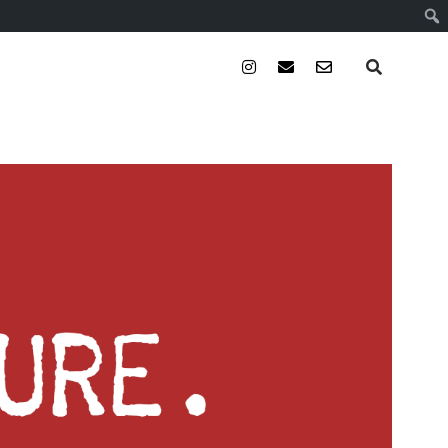
instagram
email
email-
form