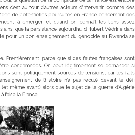
ens c’est au tour d’autres acteurs d’intervenir, comme des
. L’idée de potentielles poursuites en France concernant des
cent à émerger, et quand on connaît les liens assez
 ainsi que la persistance aujourd’hui d’Hubert Védrine dans
énité pour un bon enseignement du génocide au Rwanda se
te. Premièrement, parce que si des fautes françaises sont
t être condamnées. On peut légitimement se demander si
tions sont politiquement sources de tensions, car les faits
nseignement de l’histoire n’a pas reculé devant le défi
e (et même avant) alors que le sujet de la guerre d’Algérie
 l’aise la France.