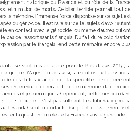
 enseignement historique du Rwanda et du rôle de la France
000 et 1 million de morts. Ce bilan terrible pourrait tout de
rs la mémoire. L’immense force disponible sur ce sujet est
capés du génocide. Il est rare sur de tel sujets d’avoir autant
t été en contact avec le génocide, ou même d’autres qui ont
e cas de ressortissants français. Du fait d’une colonisation
 expression par le français rend cette mémoire encore plus
ialité se sont mis en place pour le Bac depuis 2019, la
 guerre d’Algérie, mais aussi, la mention : « La justice à
nocide des Tutsis » au sein de la spécialité d’enseignement
tiques en terminale générale. Le côté mémoriel du génocide
grammes et je m’en réjouis. Cependant, cette mention dans
 de spécialité – n’est pas suffisant. Les tribunaux gacaca
e au Rwanda) sont importants d’un point de vue mémoriel,
é d’éviter la question du rôle de la France dans le génocide.