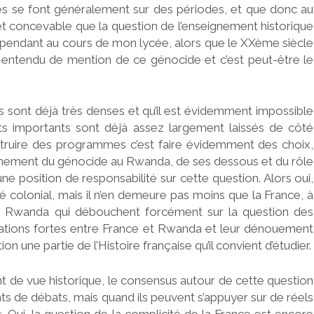
ques se font généralement sur des périodes, et que donc au
l et concevable que la question de l’enseignement historique
pendant au cours de mon lycée, alors que le XXème siècle
s entendu de mention de ce génocide et c’est peut-être le
es sont déjà très denses et qu’il est évidemment impossible
ts importants sont déjà assez largement laissés de côté
truire des programmes c’est faire évidemment des choix,
eignement du génocide au Rwanda, de ses dessous et du rôle
e position de responsabilité sur cette question. Alors oui,
é colonial, mais il n’en demeure pas moins que la France, à
 le Rwanda qui débouchent forcément sur la question des
relations fortes entre France et Rwanda et leur dénouement
n une partie de l’Histoire française qu’il convient d’étudier.
int de vue historique, le consensus autour de cette question
nts de débats, mais quand ils peuvent s’appuyer sur de réels
ns. Oui, la question de la complicité de la France est encore