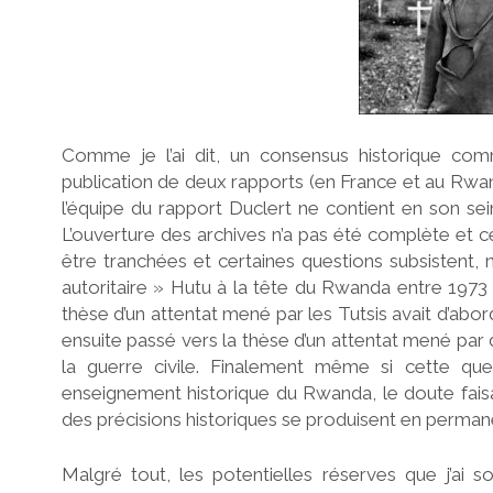
Comme je l’ai dit, un consensus historique c
publication de deux rapports (en France et au Rwand
l’équipe du rapport Duclert ne contient en son sei
L’ouverture des archives n’a pas été complète et ce
être tranchées et certaines questions subsistent,
autoritaire » Hutu à la tête du Rwanda entre 1973
thèse d’un attentat mené par les Tutsis avait d’abord
ensuite passé vers la thèse d’un attentat mené par
la guerre civile. Finalement même si cette que
enseignement historique du Rwanda, le doute faisa
des précisions historiques se produisent en permane
Malgré tout, les potentielles réserves que j’ai 