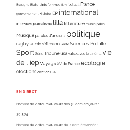
France
Etats-Unis
femmes
football
Espagne
film
international
IEP
gouvernement
Histoire
lille
littérature
interview
journalisme
municipales
politique
Musique
paroles d'anciens
rugby
réflexion
Sciences Po Lille
Russie
Santé
Sport
vie
Tribune
usa
Série
valse avec le cinéma
de l'iep
écologie
Voyage
XV de France
élections
élections CA
EN DIRECT
Nombre de visiteurs au cours des 30 derniers jours :
16 584
Nombre de visiteurs au cours de la dernière année :