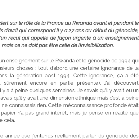
lert sur le rôle de la France au Rwanda avant et pendant le
s d’avril qui correspond il y a 27 ans au début du génocide,
té d’un recul qui appelle de façon urgente à un enseignement
mais ce ne doit pas être celle de l’invisibilisation.
e un enseignement sur le Rwanda et le génocide de 1994 qui
sieurs choses : tout d’abord une certaine ignorance de la
ans la génération post-1994. Cette ignorance, ça a été
 sûrement encore en partie présente). J’ai découvert
y a à peine quelques semaines. Je savais qu’il y avait eu un
vais qu’il y avait une dimension ethnique mais c’est à peine
 je ne connaissais rien. Cette méconnaissance profonde était
apier n’a pas grand intérêt, mais je pense en réalité que
 cela.
ière année que j’entends réellement parler du génocide des