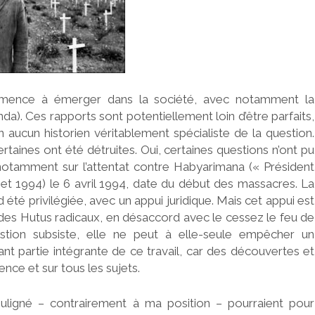
ommence à émerger dans la société, avec notamment la
a). Ces rapports sont potentiellement loin d’être parfaits,
n aucun historien véritablement spécialiste de la question.
rtaines ont été détruites. Oui, certaines questions n’ont pu
 notamment sur l’attentat contre Habyarimana (« Président
 et 1994) le 6 avril 1994, date du début des massacres. La
 été privilégiée, avec un appui juridique. Mais cet appui est
 des Hutus radicaux, en désaccord avec le cessez le feu de
stion subsiste, elle ne peut à elle-seule empêcher un
nt partie intégrante de ce travail, car des découvertes et
nce et sur tous les sujets.
souligné – contrairement à ma position – pourraient pour