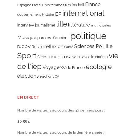
France
Etats-Unis
femmes
football
Espagne
film
international
IEP
gouvernement
Histoire
lille
littérature
interview
journalisme
municipales
politique
Musique
paroles d'anciens
rugby
réflexion
Sciences Po Lille
Russie
Santé
Sport
vie
Tribune
usa
Série
valse avec le cinéma
de l'iep
écologie
Voyage
XV de France
élections
élections CA
EN DIRECT
Nombre de visiteurs au cours des 30 derniers jours :
16 584
Nombre de visiteurs au cours de la dernière année :