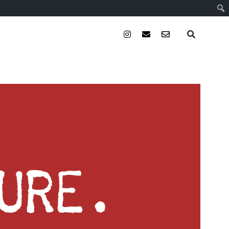
instagram
email
email-
form