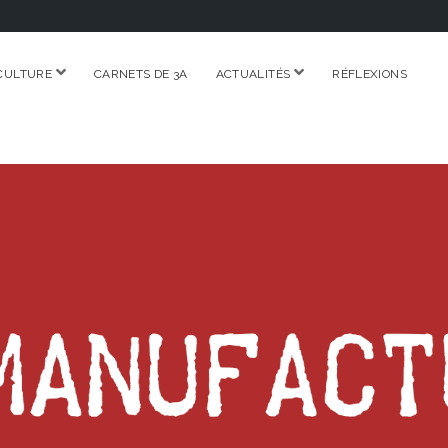
ouvrir
ouvrir
CULTURE
CARNETS DE 3A
ACTUALITÉS
RÉFLEXIONS
menu
menu
RE.