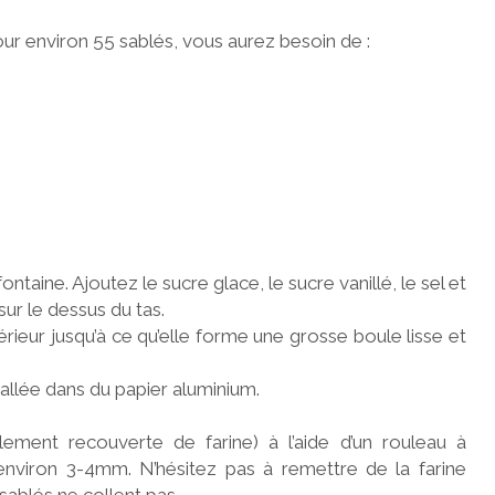
ur environ 55 sablés, vous aurez besoin de :
ntaine. Ajoutez le sucre glace, le sucre vanillé, le sel et
sur le dessus du tas.
térieur jusqu’à ce qu’elle forme une grosse boule lisse et
allée dans du papier aluminium.
lement recouverte de farine) à l’aide d’un rouleau à
’environ 3-4mm. N’hésitez pas à remettre de la farine
 sablés ne collent pas.