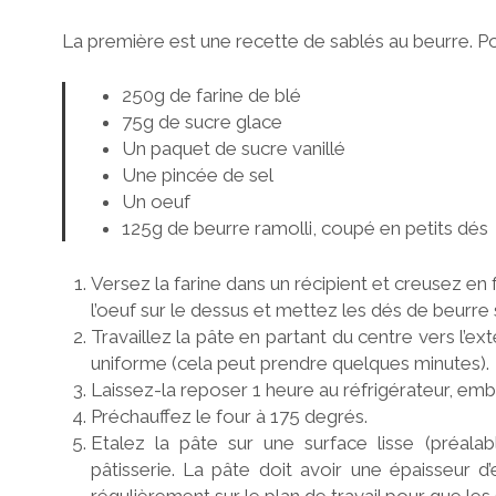
La première est une recette de sablés au beurre. Po
250g de farine de blé
75g de sucre glace
Un paquet de sucre vanillé
Une pincée de sel
Un oeuf
125g de beurre ramolli, coupé en petits dés
Versez la farine dans un récipient et creusez en fo
l’oeuf sur le dessus et mettez les dés de beurre 
Travaillez la pâte en partant du centre vers l’ex
uniforme (cela peut prendre quelques minutes).
Laissez-la reposer 1 heure au réfrigérateur, emb
Préchauffez le four à 175 degrés.
Etalez la pâte sur une surface lisse (préalab
pâtisserie. La pâte doit avoir une épaisseur d
régulièrement sur le plan de travail pour que les