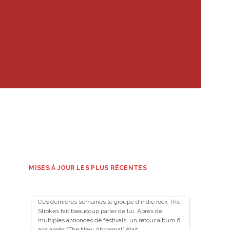
MISES À JOUR LES PLUS RÉCENTES
Ces dernières semaines le groupe d’indie rock The
Strokes fait beaucoup parler de lui. Après de
multiples annonces de festivals, un retour album 6
ans après “The New Abnormal” était