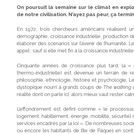
On poursuit la semaine sur le climat en explo
de notre civilisation. N’ayez pas peur, ça termi
En 1972, trois chercheurs américains réalisent u
démographie, croissance industrielle, production de
élaborer des scénarios sur l’avenir de l’humanité. Le
appel : sauf si elle met fin à la croissance industrie
Cinquante années de croissance plus tard, la « c
thermo-industrielle) est devenue un terrain de r
philosophie, ethnologie, histoire et psychologie. L
dystopique nourri à grands coups de
The walking
réalité dont on parle ici, alors mieux vaut rester c
L’effondrement est défini comme « le processus à
logement, habillement, énergie, mobilité, sécurité) 
services encadrés par la loi ». De nombreuses soc
ou encore les habitants de l’île de Pâques en sont