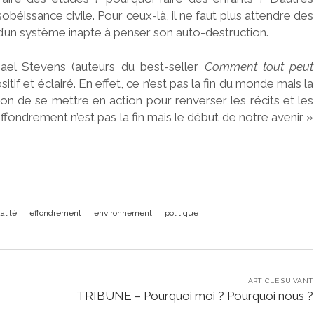
ésobéissance civile. Pour ceux-là, il ne faut plus attendre des
ur d’un système inapte à penser son auto-destruction.
ael Stevens (auteurs du best-seller
Comment tout peut
tif et éclairé. En effet, ce n’est pas la fin du monde mais la
sion de se mettre en action pour renverser les récits et les
’effondrement n’est pas la fin mais le début de notre avenir »
alité
effondrement
environnement
politique
ARTICLE SUIVANT
TRIBUNE – Pourquoi moi ? Pourquoi nous ?