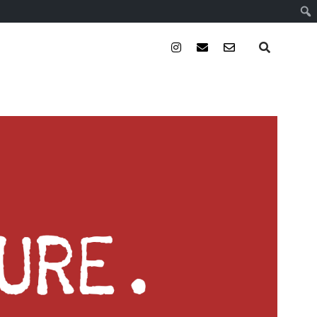
instagram
email
email-
form