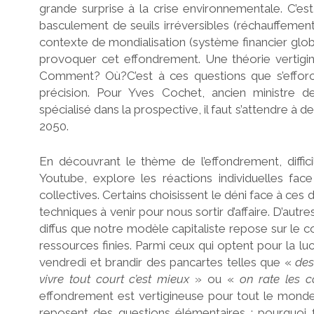
grande surprise à la crise environnementale. C’es
basculement de seuils irréversibles (réchauffement 
contexte de mondialisation (système financier globa
provoquer cet effondrement. Une théorie vertigi
Comment? Où?C’est à ces questions que s’effor
précision. Pour Yves Cochet, ancien ministre d
spécialisé dans la prospective, il faut s’attendre 
2050.
En découvrant le thème de l’effondrement, diffi
Youtube, explore les réactions individuelles fa
collectives. Certains choisissent le déni face à ce
techniques à venir pour nous sortir d’affaire. D’aut
diffus que notre modèle capitaliste repose sur le c
ressources finies. Parmi ceux qui optent pour la luci
vendredi et brandir des pancartes telles que «
des
vivre tout court c’est mieux
» ou «
on rate les 
effondrement est vertigineuse pour tout le monde, 
reposent des questions élémentaires : pourquoi f