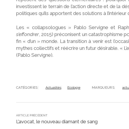
investissent le terrain de l’action directe et de la d
politiques qu’ils apportent des solutions à l’intérie
Les « collapsologues » Pablo Servigne et Raph
s’effondrer
, 2015) préconisent un catastrophisme posi
fin « d’un » monde. La transition à venir est l’occa
mythes collectifs et réécrire un futur désirable. « L
(Pablo Servigne).
CATÉGORIES:
Actualités
Ecologie
MARQUEURS:
actu
ARTICLE PRÉCÉDENT
L’avocat, le nouveau diamant de sang