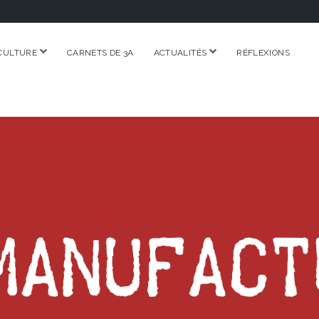
ouvrir
ouvrir
CULTURE
CARNETS DE 3A
ACTUALITÉS
RÉFLEXIONS
menu
menu
RE.