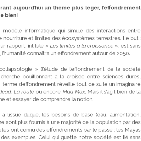
rant aujourd’hui un thème plus léger, l’effondrement
ne bien!
n modèle informatique qui simule des interactions entre
 nourriture et limites des écosystèmes terrestres. Le but :
ur rapport, intitulé «
Les limites à la croissance
», est sans
lle, l’humanité connaîtra un effondrement autour de 2050.
ollapsologie » (l’étude de l’effondrement de la société
echerche bouillonnant à la croisée entre sciences dures,
e terme d’effondrement réveille tout de suite un imaginaire
 dead
,
La route
ou encore
Mad Max
. Mais il s’agit bien de la
alme et essayer de comprendre la notion.
 l’issue duquel les besoins de base (eau, alimentation,
ne sont plus fournis à une majorité de la population par des
iétés ont connu des effondrements par le passé : les Mayas
 des exemples. Celui qui guette notre société est lié sans