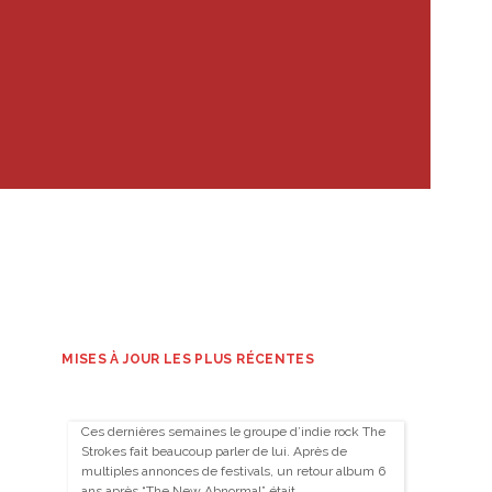
MISES À JOUR LES PLUS RÉCENTES
Ces dernières semaines le groupe d’indie rock The
Strokes fait beaucoup parler de lui. Après de
multiples annonces de festivals, un retour album 6
ans après “The New Abnormal” était