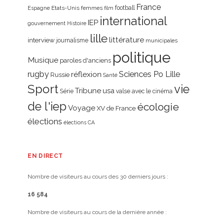
France
Etats-Unis
femmes
football
Espagne
film
international
IEP
gouvernement
Histoire
lille
littérature
interview
journalisme
municipales
politique
Musique
paroles d'anciens
rugby
réflexion
Sciences Po Lille
Russie
Santé
Sport
vie
Tribune
usa
Série
valse avec le cinéma
de l'iep
écologie
Voyage
XV de France
élections
élections CA
EN DIRECT
Nombre de visiteurs au cours des 30 derniers jours :
16 584
Nombre de visiteurs au cours de la dernière année :