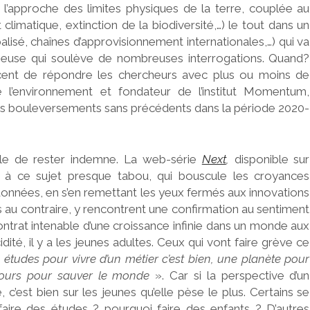
t l’approche des limites physiques de la terre, couplée au
climatique, extinction de la biodiversité,…) le tout dans un
lisé, chaînes d’approvisionnement internationales,…) qui va
neuse qui soulève de nombreuses interrogations. Quand?
cent de répondre les chercheurs avec plus ou moins de
e l’environnement et fondateur de l’institut Momentum,
à des bouleversements sans précédents dans la période 2020-
cile de rester indemne. La web-série
Next
,
disponible sur
ce à ce sujet presque tabou, qui bouscule les croyances
s données, en s’en remettant les yeux fermés aux innovations
res au contraire, y rencontrent une confirmation au sentiment
ontrat intenable d’une croissance infinie dans un monde aux
dité, il y a les jeunes adultes. Ceux qui vont faire grève ce
 études pour vivre d’un métier c’est bien, une planète pour
cours pour sauver le monde
». Car si la perspective d’un
c’est bien sur les jeunes qu’elle pèse le plus. Certains se
aire des études ? pourquoi faire des enfants ? D’autres