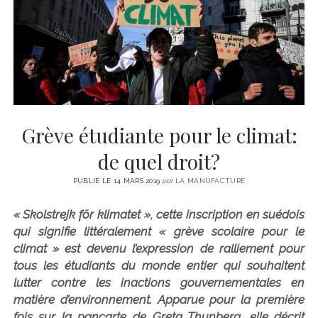
CINÉMA
instagram
email
email-
ÉCONOMIE
form
LITTÉRATURE
SPORT
MÉDIAS
SANTÉ
Grève étudiante pour le climat:
de quel droit?
PUBLIÉ LE 14 MARS 2019
par
LA MANUFACTURE
« Skolstrejk för klimatet », cette inscription en suédois
qui signifie littéralement « grève scolaire pour le
climat » est devenu l’expression de ralliement pour
tous les étudiants du monde entier qui souhaitent
lutter contre les inactions gouvernementales en
matière d’environnement. Apparue pour la première
fois sur la pancarte de Greta Thunberg, elle décrit