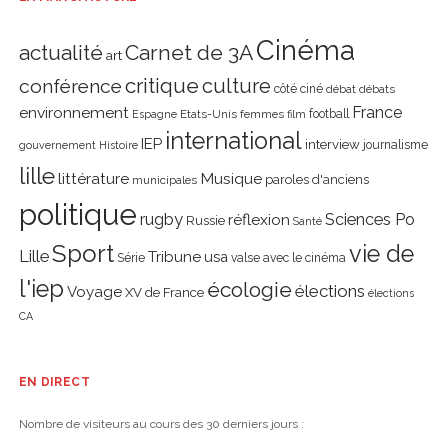
Cinéma
actualité
Carnet de 3A
art
critique
culture
conférence
côté ciné
débat
débats
environnement
France
Etats-Unis
femmes
football
Espagne
film
international
IEP
interview
journalisme
gouvernement
Histoire
lille
littérature
Musique
paroles d'anciens
municipales
politique
rugby
réflexion
Sciences Po
Russie
Santé
Sport
vie de
Lille
Tribune
usa
Série
valse avec le cinéma
l'iep
écologie
élections
Voyage
XV de France
élections
CA
EN DIRECT
Nombre de visiteurs au cours des 30 derniers jours :