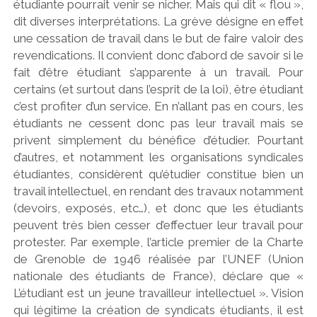
étudiante pourrait venir se nicher. Mais qui dit « flou »,
dit diverses interprétations. La grève désigne en effet
une cessation de travail dans le but de faire valoir des
revendications. Il convient donc d’abord de savoir si le
fait d’être étudiant s’apparente à un travail. Pour
certains (et surtout dans l’esprit de la loi), être étudiant
c’est profiter d’un service. En n’allant pas en cours, les
étudiants ne cessent donc pas leur travail mais se
privent simplement du bénéfice d’étudier. Pourtant
d’autres, et notamment les organisations syndicales
étudiantes, considèrent qu’étudier constitue bien un
travail intellectuel, en rendant des travaux notamment
(devoirs, exposés, etc…), et donc que les étudiants
peuvent très bien cesser d’effectuer leur travail pour
protester. Par exemple, l’article premier de la Charte
de Grenoble de 1946 réalisée par l’UNEF (Union
nationale des étudiants de France), déclare que «
L’étudiant est un jeune travailleur intellectuel ». Vision
qui légitime la création de syndicats étudiants, il est