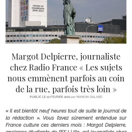
CINÉMA
instagram
email
email-
ÉCONOMIE
form
LITTÉRATURE
SPORT
MÉDIAS
SANTÉ
Margot Delpierre, journaliste
chez Radio France « Les sujets
nous emmènent parfois au coin
de la rue, parfois très loin »
PUBLIÉ LE 10 FÉVRIER 2020
par
MARION GALARD
« Il est bientôt neuf heures tout de suite le journal de
la rédaction ». Vous l’avez sûrement entendue sur
France culture ces derniers mois : Margot Delpierre,
ancienne étudiante de l’ESJ Lille, est journaliste chez