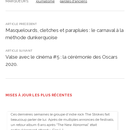
MARQUEURS:
journalisme
paroles d'anciens
ARTICLE PRÉCÉDENT
Masquelourds, cletches et parapluies : le carnaval à la
méthode dunkerquoise
ARTICLE SUIVANT
Valse avec le cinéma #5 : la cérémonie des Oscars
2020.
MISES À JOUR LES PLUS RÉCENTES
Ces dernières semaines le groupe d’indie rock The Strokes fait
beaucoup parler de lui. Après de multiples annonces de festivals,
un retour album 6 ans après “The New Abnormal” était