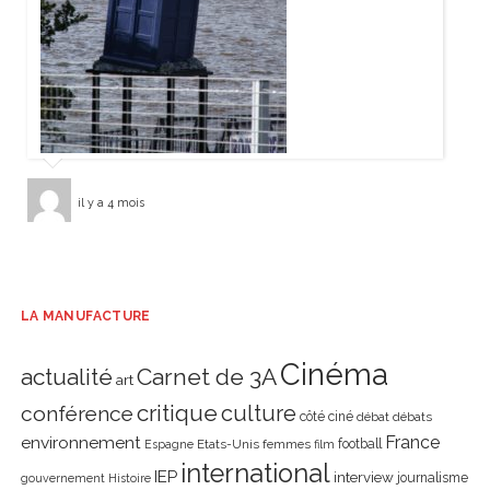
il y a 4 mois
LA MANUFACTURE
Cinéma
actualité
Carnet de 3A
art
critique
culture
conférence
côté ciné
débat
débats
environnement
France
Etats-Unis
femmes
football
Espagne
film
international
IEP
interview
journalisme
gouvernement
Histoire