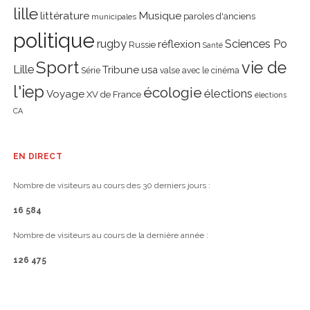
lille
littérature
Musique
paroles d'anciens
municipales
politique
rugby
réflexion
Sciences Po
Russie
Santé
Sport
vie de
Lille
Tribune
usa
Série
valse avec le cinéma
l'iep
écologie
élections
Voyage
XV de France
élections
CA
EN DIRECT
Nombre de visiteurs au cours des 30 derniers jours :
16 584
Nombre de visiteurs au cours de la dernière année :
126 475