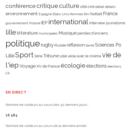
critique
culture
conférence
côté ciné
débat
débats
environnement
France
Etats-Unis
femmes
football
Espagne
film
international
IEP
interview
journalisme
gouvernement
Histoire
lille
littérature
Musique
paroles d'anciens
municipales
politique
rugby
réflexion
Sciences Po
Russie
Santé
Sport
vie de
Lille
Tribune
usa
Série
valse avec le cinéma
l'iep
écologie
élections
Voyage
XV de France
élections
CA
EN DIRECT
Nombre de visiteurs au cours des 30 derniers jours :
16 584
Nombre de visiteurs au cours de la dernière année :