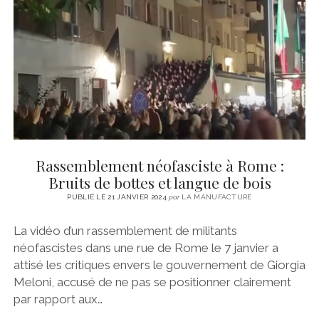
CINÉMA
instagram
email
email-
ÉCONOMIE
form
LITTÉRATURE
SPORT
MÉDIAS
SANTÉ
Rassemblement néofasciste à Rome :
Bruits de bottes et langue de bois
PUBLIÉ LE 21 JANVIER 2024
par
LA MANUFACTURE
La vidéo d’un rassemblement de militants
néofascistes dans une rue de Rome le 7 janvier a
attisé les critiques envers le gouvernement de Giorgia
Meloni, accusé de ne pas se positionner clairement
par rapport aux…