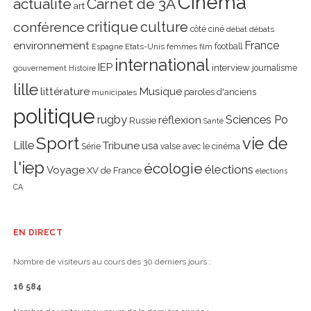
Cinéma
actualité
Carnet de 3A
art
critique
culture
conférence
côté ciné
débat
débats
environnement
France
Etats-Unis
femmes
football
Espagne
film
international
IEP
interview
journalisme
gouvernement
Histoire
lille
littérature
Musique
paroles d'anciens
municipales
politique
rugby
réflexion
Sciences Po
Russie
Santé
Sport
vie de
Lille
Tribune
usa
Série
valse avec le cinéma
l'iep
écologie
élections
Voyage
XV de France
élections
CA
EN DIRECT
Nombre de visiteurs au cours des 30 derniers jours :
16 584