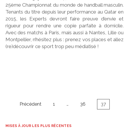
25ème Championnat du monde de handball masculin.
Tenants du titre depuis leur performance au Qatar en
2015, les Experts devront faire preuve d’envie et
rigueur pour rendre une copie parfaite à domicile.
Avec des matchs à Paris, mais aussi à Nantes, Lille ou
Montpellier, n’hésitez plus : prenez vos places et allez
(re)découvrir ce sport trop peu médiatisé !
Navigation
Précédent
1
…
36
37
des
articles
MISES À JOUR LES PLUS RÉCENTES