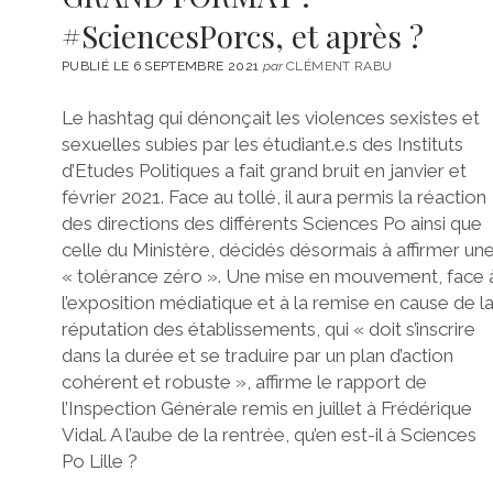
#SciencesPorcs, et après ?
PUBLIÉ LE 6 SEPTEMBRE 2021
par
CLÉMENT RABU
Le hashtag qui dénonçait les violences sexistes et
sexuelles subies par les étudiant.e.s des Instituts
d’Etudes Politiques a fait grand bruit en janvier et
février 2021. Face au tollé, il aura permis la réaction
des directions des différents Sciences Po ainsi que
celle du Ministère, décidés désormais à affirmer un
« tolérance zéro ». Une mise en mouvement, face 
l’exposition médiatique et à la remise en cause de l
réputation des établissements, qui « doit s’inscrire
dans la durée et se traduire par un plan d’action
cohérent et robuste », affirme le rapport de
l’Inspection Générale remis en juillet à Frédérique
Vidal. A l’aube de la rentrée, qu’en est-il à Sciences
Po Lille ?