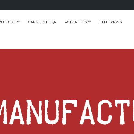
ouvrir
ouvrir
CULTURE
CARNETS DE 3A
ACTUALITÉS
RÉFLEXIONS
menu
menu
RE.