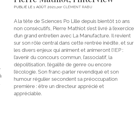
PUBLIÉ LE 1 AOÛT 2021
par
CLÉMENT RABU
A la tête de Sciences Po Lille depuis bientôt 10 ans
non consécutifs, Pierre Mathiot s’est livré à l’exercice
d’un grand entretien avec La Manufacture. Il revient
sur son rôle central dans cette rentrée inédite, et sur
les divers enjeux qui animent et animeront l’IEP :
l’avenir du concours commun, l’associatif, la
dépolitisation, l’égalité de genre ou encore
e
l’écologie. Son franc-parler revendiqué et son
à
humour régulier secondent sa préoccupation
a
première : être un directeur apprécié et
appréciable.