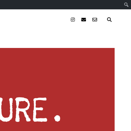
instagram
email
email-
form