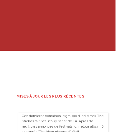
MISES À JOUR LES PLUS RÉCENTES
Ces dernières semaines le groupe d’indie rock The
Strokes fait beaucoup parler de lui. Après de
multiples annonces de festivals, un retour album 6
ans après “The New Abnormal” était