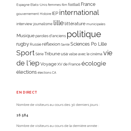
France
Etats-Unis
femmes
football
Espagne
film
international
IEP
gouvernement
Histoire
lille
littérature
interview
journalisme
municipales
politique
Musique
paroles d'anciens
rugby
réflexion
Sciences Po Lille
Russie
Santé
Sport
vie
Tribune
usa
Série
valse avec le cinéma
de l'iep
écologie
Voyage
XV de France
élections
élections CA
EN DIRECT
Nombre de visiteurs au cours des 30 derniers jours :
16 584
Nombre de visiteurs au cours de la dernière année :