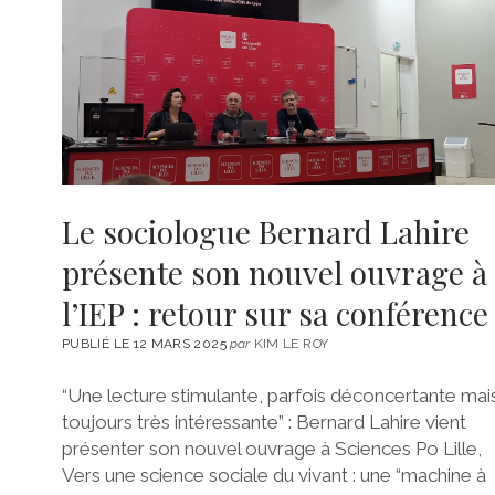
Le sociologue Bernard Lahire
présente son nouvel ouvrage à
l’IEP : retour sur sa conférence
PUBLIÉ LE 12 MARS 2025
par
KIM LE ROY
“Une lecture stimulante, parfois déconcertante mai
toujours très intéressante” : Bernard Lahire vient
présenter son nouvel ouvrage à Sciences Po Lille,
Vers une science sociale du vivant : une “machine à