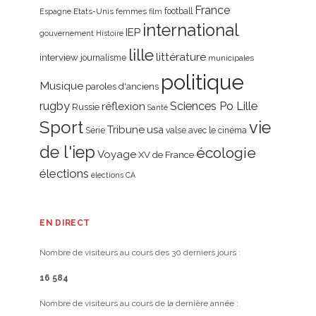
France
Etats-Unis
femmes
football
Espagne
film
international
IEP
gouvernement
Histoire
lille
littérature
interview
journalisme
municipales
politique
Musique
paroles d'anciens
rugby
réflexion
Sciences Po Lille
Russie
Santé
Sport
vie
Tribune
usa
Série
valse avec le cinéma
de l'iep
écologie
Voyage
XV de France
élections
élections CA
EN DIRECT
Nombre de visiteurs au cours des 30 derniers jours :
16 584
Nombre de visiteurs au cours de la dernière année :