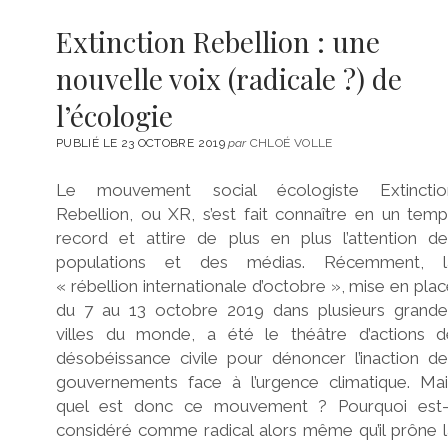
Extinction Rebellion : une
nouvelle voix (radicale ?) de
l’écologie
PUBLIÉ LE 23 OCTOBRE 2019
par
CHLOÉ VOLLE
Le mouvement social écologiste Extinctio
Rebellion, ou XR, s’est fait connaître en un tem
record et attire de plus en plus l’attention de
populations et des médias. Récemment, l
« rébellion internationale d’octobre », mise en pla
du 7 au 13 octobre 2019 dans plusieurs grande
villes du monde, a été le théâtre d’actions d
désobéissance civile pour dénoncer l’inaction d
gouvernements face à l’urgence climatique. Mai
quel est donc ce mouvement ? Pourquoi est-i
considéré comme radical alors même qu’il prône 