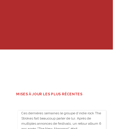
MISES À JOUR LES PLUS RÉCENTES
Ces dernières semaines le groupe d’indie rock The
Strokes fait beaucoup parler de lui. Après de
multiples annonces de festivals, un retour album 6
ans après “The New Abnormal” était