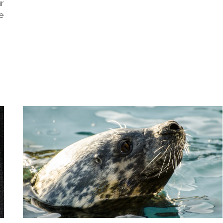
ur
ce