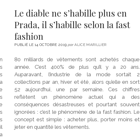
Le diable ne s’habille plus en
Prada, il s’habille selon la fast
fashion
PUBLIÉ LE 14 OCTOBRE 2019
par
ALICE MARILLIER
n
80 milliards de vêtements sont achetés chaque
ps
année. C’est 400% de plus qu’il y a 20 ans.
s
Auparavant, l’industrie de la mode sortait 2
a
collections par an, hiver et été, alors qu’elle en sort
ce
52 aujourd’hui, une par semaine. Ces chiffres
s
reflètent un phénomène actuel qui a des
e
conséquences désastreuses et pourtant souvent
es
ignorées : c’est le phénomène de la fast fashion. Le
s
concept est simple : acheter plus, porter moins et
l
jeter en quantité les vêtements.
la