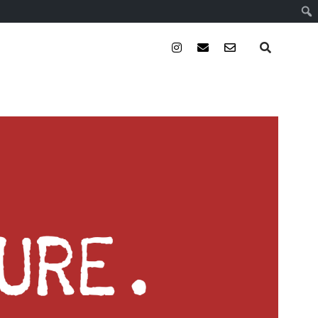
instagram
email
email-
form