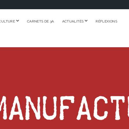
ouvrir
ouvrir
CULTURE
CARNETS DE 3A
ACTUALITÉS
RÉFLEXIONS
menu
menu
RE.