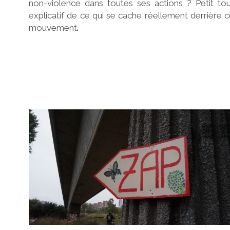
non-violence dans toutes ses actions ? Petit to
explicatif de ce qui se cache réellement derrière 
mouvement
.