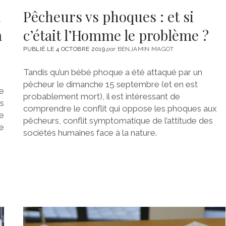
à
Pêcheurs vs phoques : et si
à
c’était l’Homme le problème ?
PUBLIÉ LE 4 OCTOBRE 2019
par
BENJAMIN MAGOT
Tandis qu’un bébé phoque a été attaqué par un
pêcheur le dimanche 15 septembre (et en est
re
probablement mort), il est intéressant de
s
comprendre le conflit qui oppose les phoques aux
se
pêcheurs, conflit symptomatique de l’attitude des
e
sociétés humaines face à la nature.